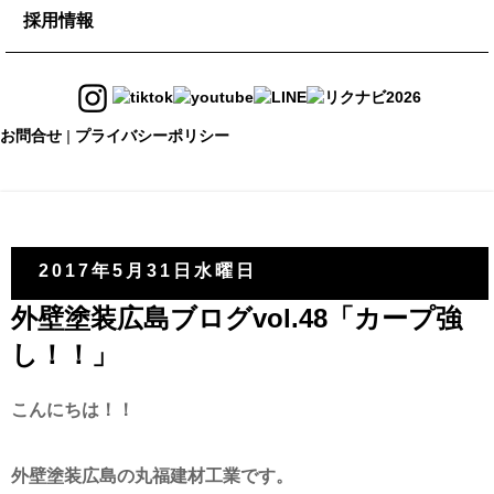
maru-maru
採用情報
タイル
現場調査依頼
イベント予約
チルマーデ
採用情報
DIYメンバー登録
オープンカンパニー
お問合せ
|
プライバシーポリシー
ONLINE SHOP
スタッフ紹介
2017年5月31日水曜日
外壁塗装広島ブログvol.48「カープ強
し！！」
こんにちは！！
外壁塗装広島の丸福建材工業です。