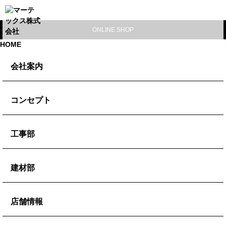
ONLINE SHOP
HOME
会社案内
代表挨拶
コンセプト
会社概要
コンセプト
工事部
ブログ
ミッション
施工事例
建材部
ビジョン
防水工事
バリュー
左官建材
店舗情報
外壁改修
防水副資材
リフォーム