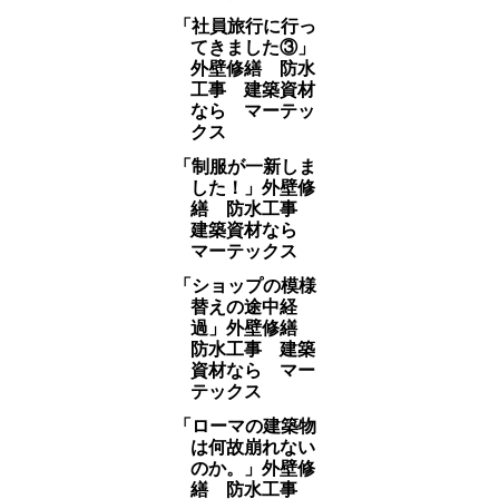
「社員旅行に行っ
てきました③」
外壁修繕 防水
工事 建築資材
なら マーテッ
クス
「制服が一新しま
した！」外壁修
繕 防水工事
建築資材なら
マーテックス
「ショップの模様
替えの途中経
過」外壁修繕
防水工事 建築
資材なら マー
テックス
「ローマの建築物
は何故崩れない
のか。」外壁修
繕 防水工事