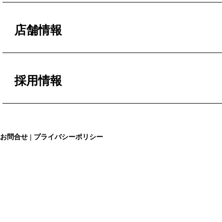
バリュー
左官建材
外壁改修
店舗情報
防水副資材
リフォーム
maru-maru
タイル
採用情報
現場調査依頼
イベント予約
チルマーデ
採用情報
DIYメンバー登録
お問合せ
|
プライバシーポリシー
オープンカンパニー
ONLINE SHOP
スタッフ紹介