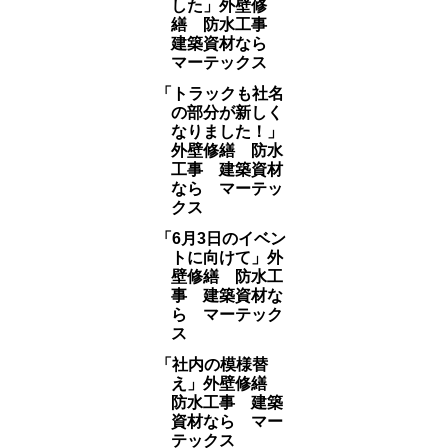
した」外壁修
繕 防水工事
建築資材なら
マーテックス
「トラックも社名
の部分が新しく
なりました！」
外壁修繕 防水
工事 建築資材
なら マーテッ
クス
「6月3日のイベン
トに向けて」外
壁修繕 防水工
事 建築資材な
ら マーテック
ス
「社内の模様替
え」外壁修繕
防水工事 建築
資材なら マー
テックス