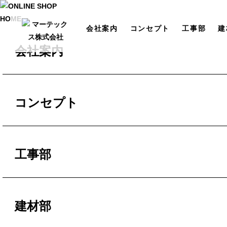
HOME
会社案内
コンセプト
工事部
建
会社案内
代表挨拶
コンセプト
会社概要
コンセプト
ブログ
工事部
ミッション
施工事例
ビジョン
建材部
防水工事