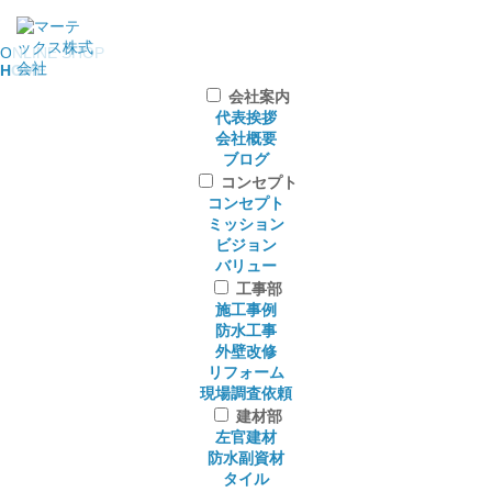
ONLINE SHOP
HOME
会社案内
代表挨拶
会社概要
ブログ
コンセプト
コンセプト
ミッション
ビジョン
バリュー
工事部
施工事例
防水工事
外壁改修
リフォーム
現場調査依頼
建材部
左官建材
防水副資材
タイル