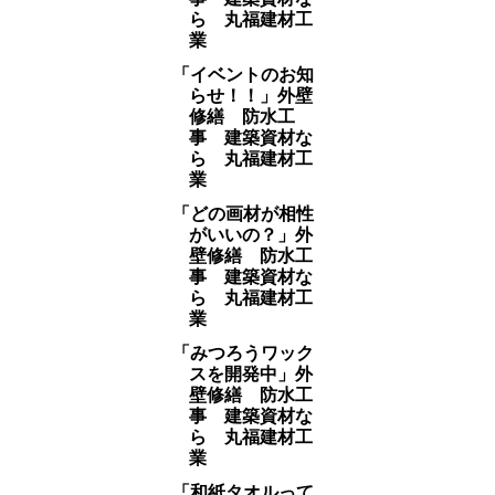
ら 丸福建材工
業
「イベントのお知
らせ！！」外壁
修繕 防水工
事 建築資材な
ら 丸福建材工
業
「どの画材が相性
がいいの？」外
壁修繕 防水工
事 建築資材な
ら 丸福建材工
業
「みつろうワック
スを開発中」外
壁修繕 防水工
事 建築資材な
ら 丸福建材工
業
「和紙タオルって