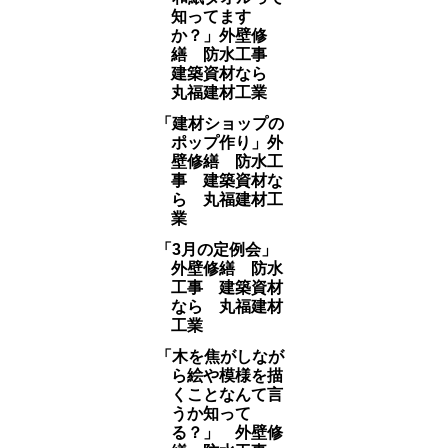
知ってます
か？」外壁修
繕 防水工事
建築資材なら
丸福建材工業
「建材ショップの
ポップ作り」外
壁修繕 防水工
事 建築資材な
ら 丸福建材工
業
「3月の定例会」
外壁修繕 防水
工事 建築資材
なら 丸福建材
工業
「木を焦がしなが
ら絵や模様を描
くことなんて言
うか知って
る？」 外壁修