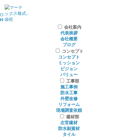
ONLINE SHOP
HOME
会社案内
代表挨拶
会社概要
ブログ
コンセプト
コンセプト
ミッション
ビジョン
バリュー
工事部
施工事例
防水工事
外壁改修
リフォーム
現場調査依頼
建材部
左官建材
防水副資材
タイル