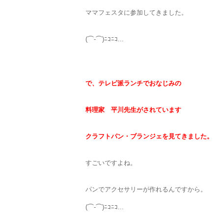
ママフェスタに参加してきました。
(⌒-⌒)ﾆｺﾆｺ...
で、テレビ派ランチでおなじみの
料理家 平川先生がされています
クラフトパン・ブランジェを見てきました。
すごいですよね。
パンでアクセサリーが作れるんですから。
(⌒-⌒)ﾆｺﾆｺ...