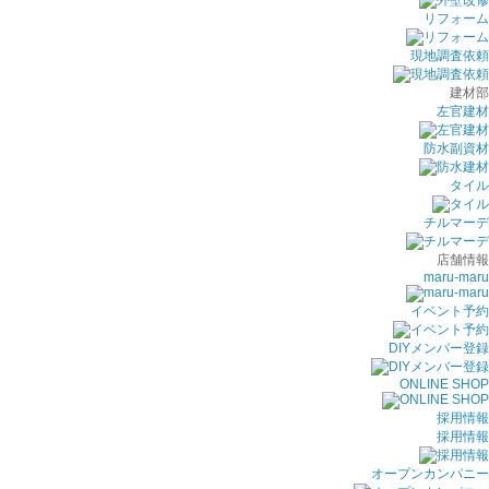
リフォーム
現地調査依頼
建材部
左官建材
防水副資材
タイル
チルマーデ
店舗情報
maru-maru
イベント予約
DIYメンバー登録
ONLINE SHOP
採用情報
採用情報
オープンカンパニー