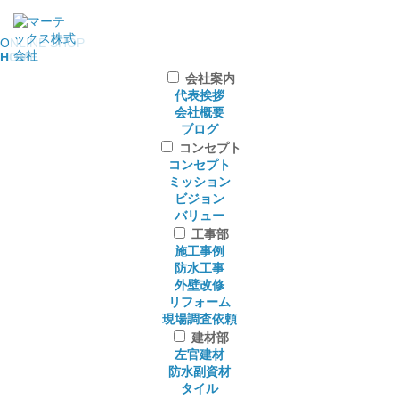
ONLINE SHOP
HOME
会社案内
代表挨拶
会社概要
ブログ
コンセプト
コンセプト
ミッション
ビジョン
バリュー
工事部
施工事例
防水工事
外壁改修
リフォーム
現場調査依頼
建材部
左官建材
防水副資材
タイル