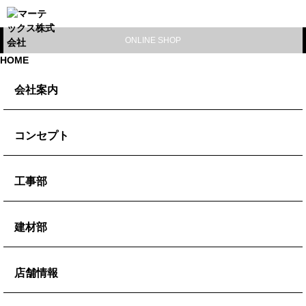
ONLINE SHOP
HOME
会社案内
代表挨拶
コンセプト
会社概要
コンセプト
工事部
ブログ
ミッション
施工事例
建材部
ビジョン
防水工事
バリュー
左官建材
店舗情報
外壁改修
防水副資材
リフォーム