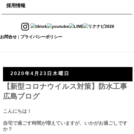
maru-maru
採用情報
タイル
現場調査依頼
イベント予約
チルマーデ
採用情報
DIYメンバー登録
オープンカンパニー
お問合せ
|
プライバシーポリシー
ONLINE SHOP
スタッフ紹介
2020年4月23日木曜日
【新型コロナウイルス対策】防水工事
広島ブログ
こんにちは！
自宅で過ごす時間が増えていますが、いかがお過ごしです
か？