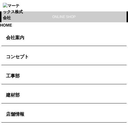
ONLINE SHOP
HOME
会社案内
代表挨拶
コンセプト
会社概要
コンセプト
工事部
ブログ
ミッション
施工事例
建材部
ビジョン
防水工事
バリュー
左官建材
店舗情報
外壁改修
防水副資材
リフォーム