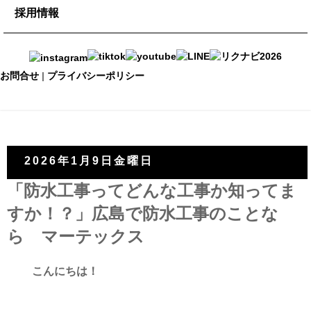
maru-maru
採用情報
タイル
現場調査依頼
イベント予約
チルマーデ
採用情報
DIYメンバー登録
お問合せ
|
プライバシーポリシー
オープンカンパニー
ONLINE SHOP
スタッフ紹介
2026年1月9日金曜日
「防水工事ってどんな工事か知ってま
すか！？」広島で防水工事のことな
ら マーテックス
こんにちは！