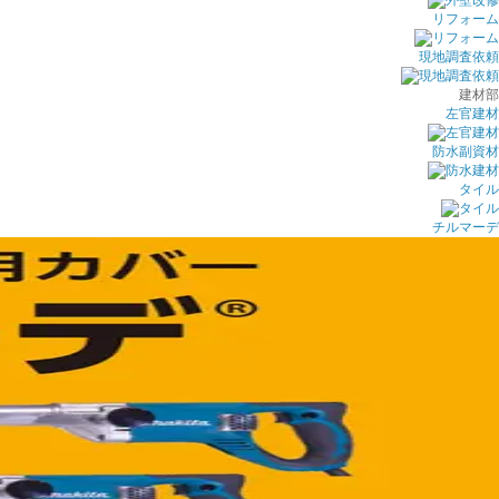
リフォーム
現地調査依頼
建材部
左官建材
防水副資材
タイル
チルマーデ