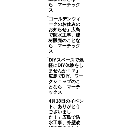
ら マーテック
ス
「ゴールデンウィ
ークのお休みの
お知らせ」広島
で防水工事、建
材販売のことな
ら マーテック
ス
「DIYスペースで気
軽にDIY体験をし
ませんか！？」
広島でDIY、ワー
クショップのこ
となら マーテ
ックス
「4月18日のイベン
ト、ありがとう
ございまし
た！」広島で防
水工事、外壁改