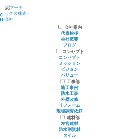
ONLINE SHOP
HOME
会社案内
代表挨拶
会社概要
ブログ
コンセプト
コンセプト
ミッション
ビジョン
バリュー
工事部
施工事例
防水工事
外壁改修
リフォーム
現場調査依頼
建材部
左官建材
防水副資材
タイル