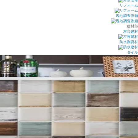
リフォーム
現地調査依頼
建材部
左官建材
防水副資材
タイル