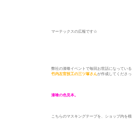
マーテックスの広報です☆
弊社の漆喰イベントで毎回お世話になっている
竹内左官技工の三ツ塚さん
が作成してくださっ
漆喰の色見本。
こちらのマスキングテープを、ショップ内を模