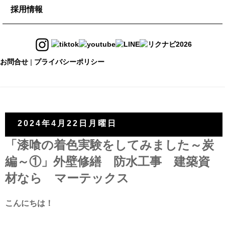
maru-maru
採用情報
タイル
現場調査依頼
イベント予約
チルマーデ
採用情報
DIYメンバー登録
オープンカンパニー
お問合せ
|
プライバシーポリシー
ONLINE SHOP
スタッフ紹介
2024年4月22日月曜日
「漆喰の着色実験をしてみました～炭
編～①」外壁修繕 防水工事 建築資
材なら マーテックス
こんにちは！