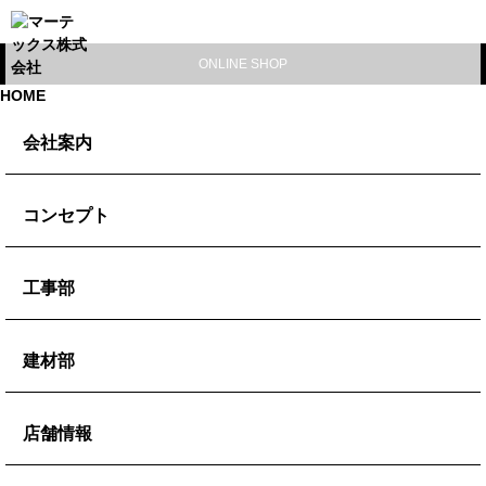
ONLINE SHOP
HOME
会社案内
代表挨拶
コンセプト
会社概要
コンセプト
工事部
ブログ
ミッション
施工事例
建材部
ビジョン
防水工事
バリュー
左官建材
店舗情報
外壁改修
防水副資材
リフォーム