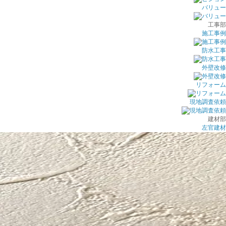
バリュー
工事部
施工事例
防水工事
外壁改修
リフォーム
現地調査依頼
建材部
左官建材