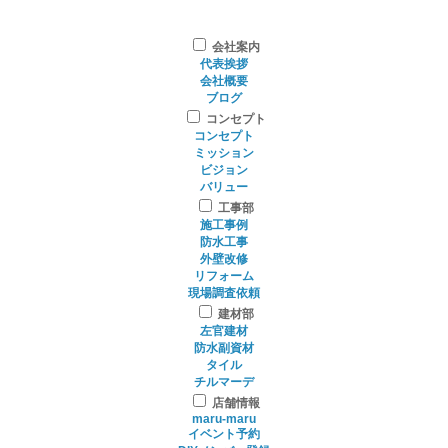
会社案内
代表挨拶
会社概要
ブログ
コンセプト
コンセプト
ミッション
ビジョン
バリュー
工事部
施工事例
防水工事
外壁改修
リフォーム
現場調査依頼
建材部
左官建材
防水副資材
タイル
チルマーデ
店舗情報
maru-maru
イベント予約