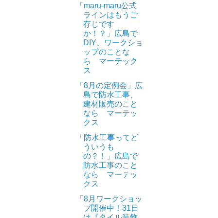
「maru-maru公式
ラインはもうご
存じです
か！？」広島で
DIY、ワークショ
ップのことな
ら マーテック
ス
「8月の定例会」広
島で防水工事、
建材販売のこと
なら マーテッ
クス
「防水工事ってど
ういうも
の？！」広島で
防水工事のこと
なら マーテッ
クス
「8月ワークショッ
プ開催中！31日
は『タイル装飾