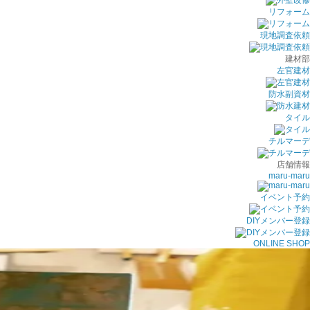
リフォーム
現地調査依頼
建材部
左官建材
防水副資材
タイル
チルマーデ
店舗情報
maru-maru
イベント予約
DIYメンバー登録
ONLINE SHOP