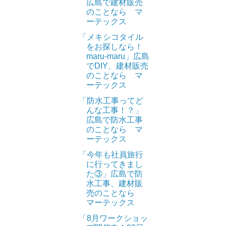
広島で建材販売
のことなら マ
ーテックス
「メキシコタイル
をお探しなら！
maru-maru」広島
でDIY、建材販売
のことなら マ
ーテックス
「防水工事ってど
んな工事！？」
広島で防水工事
のことなら マ
ーテックス
「今年も社員旅行
に行ってきまし
た③」広島で防
水工事、建材販
売のことなら
マーテックス
「8月ワークショッ