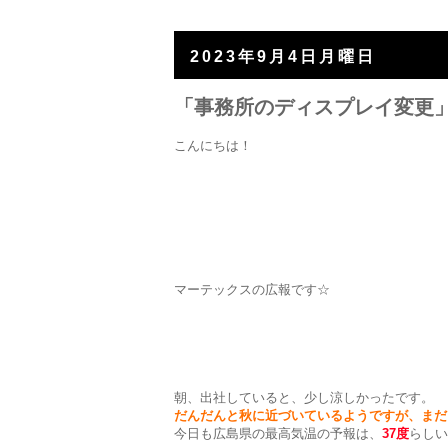
2023年9月4日月曜日
「事務所のディスプレイ変更
こんにちは！
マーテックスの広報です☆
朝、出社していると、少し涼しかったです。
だんだんと秋に近づいているようですが、まだ
今日も広島県の最高気温の予報は、
37度
らしい