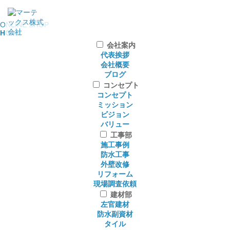
ONLINE SHOP
HOME
会社案内
代表挨拶
会社概要
ブログ
コンセプト
コンセプト
ミッション
ビジョン
バリュー
工事部
施工事例
防水工事
外壁改修
リフォーム
現場調査依頼
建材部
左官建材
防水副資材
タイル