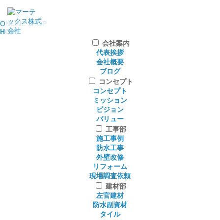
ONLINE SHOP
HOME
会社案内
代表挨拶
会社概要
ブログ
コンセプト
コンセプト
ミッション
ビジョン
バリュー
工事部
施工事例
防水工事
外壁改修
リフォーム
現場調査依頼
建材部
左官建材
防水副資材
タイル