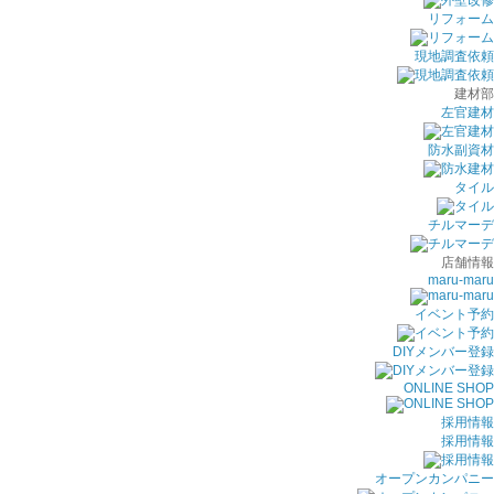
リフォーム
現地調査依頼
建材部
左官建材
防水副資材
タイル
チルマーデ
店舗情報
maru-maru
イベント予約
DIYメンバー登録
ONLINE SHOP
採用情報
採用情報
オープンカンパニー