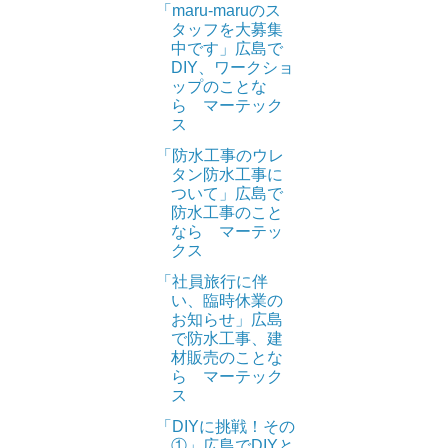
「maru-maruのス
タッフを大募集
中です」広島で
DIY、ワークショ
ップのことな
ら マーテック
ス
「防水工事のウレ
タン防水工事に
ついて」広島で
防水工事のこと
なら マーテッ
クス
「社員旅行に伴
い、臨時休業の
お知らせ」広島
で防水工事、建
材販売のことな
ら マーテック
ス
「DIYに挑戦！その
①」広島でDIYと