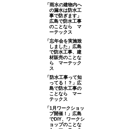
「雨水の建物内へ
の漏水は防水工
事で防ぎます」
広島で防水工事
のことなら マ
ーテックス
「忘年会を実施致
しました」広島
で防水工事、建
材販売のことな
ら マーテック
ス
「防水工事って知
ってる！？」広
島で防水工事の
ことなら マー
テックス
「1月ワークショッ
プ開催！」広島
でDIY、ワークシ
ョップのことな