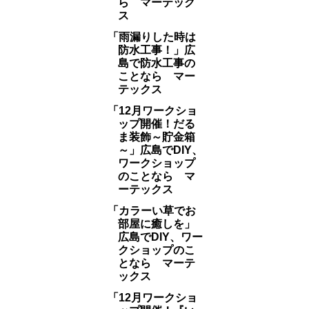
ら マーテック
ス
「雨漏りした時は
防水工事！」広
島で防水工事の
ことなら マー
テックス
「12月ワークショ
ップ開催！だる
ま装飾～貯金箱
～」広島でDIY、
ワークショップ
のことなら マ
ーテックス
「カラーい草でお
部屋に癒しを」
広島でDIY、ワー
クショップのこ
となら マーテ
ックス
「12月ワークショ