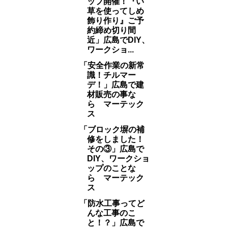
ップ開催！『い
草を使ってしめ
飾り作り』ご予
約締め切り間
近」広島でDIY、
ワークショ...
「安全作業の新常
識！チルマー
デ！」広島で建
材販売の事な
ら マーテック
ス
「ブロック塀の補
修をしました！
その③」広島で
DIY、ワークショ
ップのことな
ら マーテック
ス
「防水工事ってど
んな工事のこ
と！？」広島で