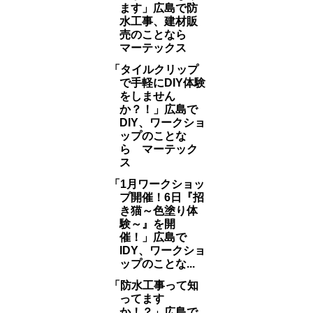
ます」広島で防
水工事、建材販
売のことなら
マーテックス
「タイルクリップ
で手軽にDIY体験
をしません
か？！」広島で
DIY、ワークショ
ップのことな
ら マーテック
ス
「1月ワークショッ
プ開催！6日『招
き猫～色塗り体
験～』を開
催！」広島で
IDY、ワークショ
ップのことな...
「防水工事って知
ってます
か！？」広島で