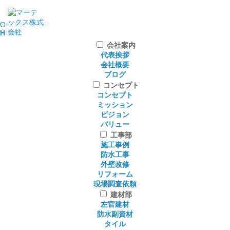
ONLINE SHOP
HOME
会社案内
代表挨拶
会社概要
ブログ
コンセプト
コンセプト
ミッション
ビジョン
バリュー
工事部
施工事例
防水工事
外壁改修
リフォーム
現場調査依頼
建材部
左官建材
防水副資材
タイル