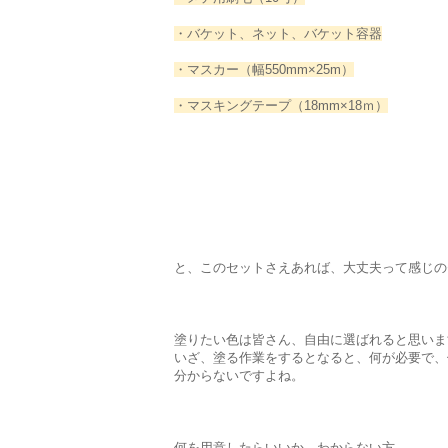
・バケット、ネット、バケット容器
・マスカー（幅550mm×25m）
・マスキングテープ（18mm×18ｍ）
と、このセットさえあれば、大丈夫って感じの
塗りたい色は皆さん、自由に選ばれると思いま
いざ、塗る作業をするとなると、何が必要で、
分からないですよね。
何を用意したらいいか、わからない方。