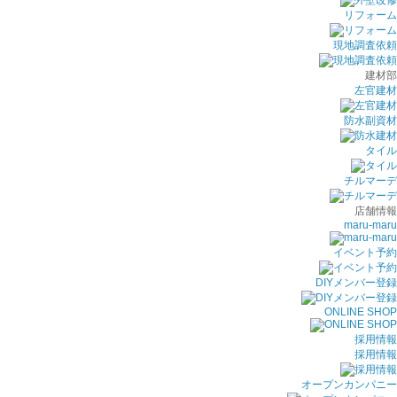
リフォーム
現地調査依頼
建材部
左官建材
防水副資材
タイル
チルマーデ
店舗情報
maru-maru
イベント予約
DIYメンバー登録
ONLINE SHOP
採用情報
採用情報
オープンカンパニー